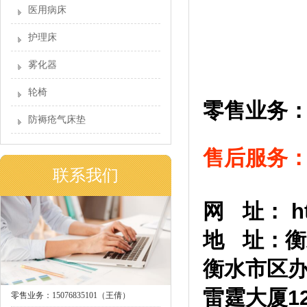
医用病床
护理床
雾化器
轮椅
零售业务：1
防褥疮气床垫
售后服务：03
联系我们
网 址：
h
地 址：衡
衡水市区
雷霆大厦1
零售业务：15076835101（王倩）