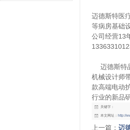
迈德斯特医
等病房基础设
公司经营13
133633101
迈德斯特品
机械设计师带
款高端电动
行业的新品
关键字：
本文网址：
http:/
上一篇：
迈