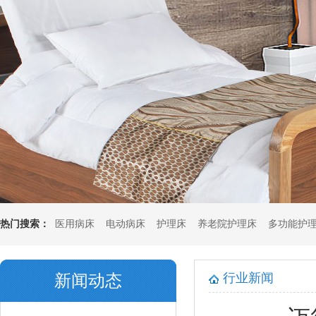
热门搜索：
医用病床
电动病床
护理床
养老院护理床
多功能护
垫
多功能坐垫
行业新闻
新闻动态