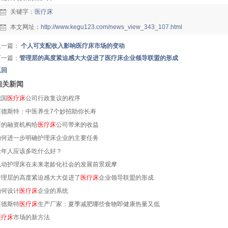
关键字：
医疗床
本文网址：
http://www.kegu123.com/news_view_343_107.html
上一篇：
个人可支配收入影响医疗床市场的变动
下一篇：
管理层的高度紧迫感大大促进了医疗床企业领导联盟的形成
返回
相关新闻
我国
医疗床
公司行政复议的程序
迈德斯特：中医养生7个妙招助你长寿
新的融资机构给
医疗床
公司带来的收益
如何进一步明确护理床企业的主要任务
老年人应该多吃什么好？
电动护理床在未来老龄化社会的发展前景观摩
管理层的高度紧迫感大大促进了
医疗床
企业领导联盟的形成
如何设计
医疗床
企业的系统
迈德斯特
医疗床
生产厂家：夏季减肥哪些食物即健康热量又低
医疗床
市场的新方法