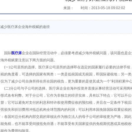
来源：
时间：2013-05-18 09:02:02
减少医疗床企业海外税赋的途径
国际
医疗床
企业在国际经营活动中，必须要考虑减少海外税赋问题，该问题也是企
少海外税赋要注意以下两方面的问题。
(一)公司居所的选择。医疗床公司居所的选择即在选定的国家履行必要的法律手续
避税的角度看，可选择的国家有两类：一类是低税国或无税国，即国际避税地；另一类
不仅为了减少公司自身所得在所在国的税负，更为重要的是使其成为一个”利润积累中心
(二)分公司与子公司的选择。医疗床企业在海外投资并直接从事经营活动可采用两
种形式各有利弊。对于分公司，它作为非独立的经济实体，具有以下特点：它可以不公
监督；它可以避免对支付的利息和特许权使用费征收的预扣税，并且在一定条件下税后
经营损失和折旧费用冲抵总机构全球范围内的利润；可以利用本国免除国际双重征税的
有：各国对总分机构内部交易的审核比作为独立法人的母子公司的审核更为严格，因此
不能免税，也不能享受间接抵免待遇；不能享受有关国家提供的免税期优惠或其他税收
不能作为费用扣除等。