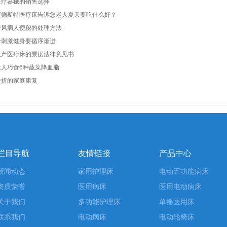
医疗器械的销售选择
迈德斯特医疗床告诉您老人夏天要吃什么好？
中风病人便秘的处理方法
冷刺激健身要循序渐进
生产医疗床的票据法律意见书
老人巧食6种蔬菜降血脂
骨折的家庭康复
栏目导航
友情链接
产品中心
新闻动态
家用护理床
电动五功能病床
资质荣誉
医用病床
医用电动病床
关于我们
多功能护理床
单摇医用床
联系我们
电动病床
电动轮椅床