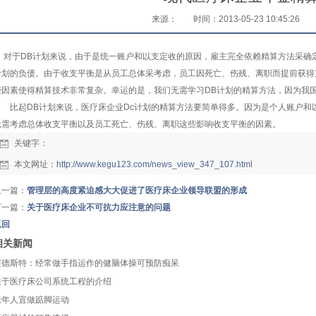
来源：
时间：2013-05-23 10:45:26
对于DB计划来说，由于是统一账户和以支定收的原因，雇主完全依赖精算方法采确
计划的负债。由于收支平衡是从员工总体采考虑，员工因死亡、伤残、离职而提前获得
些因素使得精算技术非常复杂。幸运的是，我们无需学习DB计划的精算方法，因为我
比起DB计划来说，医疗床企业Dc计划的精算方法要简单得多。因为是个人账户和
无需考虑总体收支平衡以及员工死亡、伤残、离职这些影响收支平衡的因素。
关键字：
本文网址：
http://www.kegu123.com/news_view_347_107.html
上一篇：
管理层的高度紧迫感大大促进了医疗床企业领导联盟的形成
下一篇：
关于医疗床企业不可抗力应注意的问题
返回
相关新闻
迈德斯特：经常做手指运作的健脑体操可预防痴呆
关于医疗床公司系统工程的介绍
老年人宜做踮脚运动