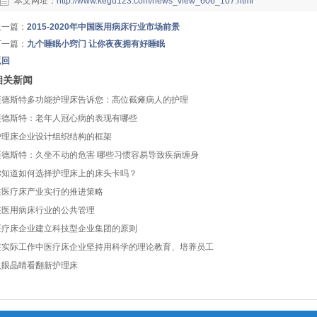
本文网址：
http://www.kegu123.com/news_view_606_107.html
上一篇：
2015-2020年中国医用病床行业市场前景
下一篇：
九个睡眠小窍门 让你夜夜拥有好睡眠
返回
相关新闻
迈德斯特多功能护理床告诉您：高位截瘫病人的护理
迈德斯特：老年人冠心病的表现有哪些
护理床企业设计组织结构的框架
迈德斯特：久坐不动的危害 哪些习惯容易导致疾病缠身
你知道如何选择护理床上的床头卡吗？
在医疗床产业实行的推进策略
在医用病床行业的公共管理
医疗床企业建立科技型企业集团的原则
在实际工作中医疗床企业坚持用科学的理论教育、培养员工
火眼晶睛看翻新护理床