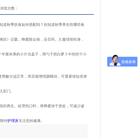
浏览次数：
知道秋季饮食如何搭配吗？你知道秋季养生吃哪些食
纲目》记载，蜂蜜除众病，合百药。久服强智轻身，
个半厘米厚的小片当盖子，用勺子把白萝卜中间挖个小
能使胃酸分泌正常，而且能增强肠蠕动，可显著缩短排便
入肛门。
组织再生。处理伤口时，将蜂蜜涂于患处，可减少渗
德斯特
护理床
关注您的健康。