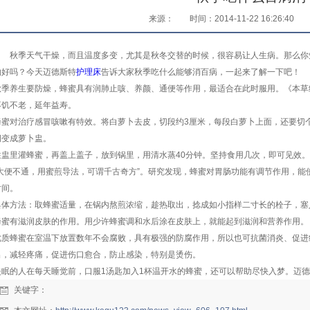
来源：
时间：2014-11-22 16:26:40
秋季天气干燥，而且温度多变，尤其是秋冬交替的时候，很容易让人生病。那么你
物好吗？今天迈德斯特
护理床
告诉大家秋季吃什么能够消百病，一起来了解一下吧！
秋季养生要防燥，蜂蜜具有润肺止咳、养颜、通便等作用，最适合在此时服用。《本草
不饥不老，延年益寿。
蜂蜜对治疗感冒咳嗽有特效。将白萝卜去皮，切段约3厘米，每段白萝卜上面，还要切
洞变成萝卜盅。
往盅里灌蜂蜜，再盖上盖子，放到锅里，用清水蒸40分钟。坚持食用几次，即可见效。
“大便不通，用蜜煎导法，可谓千古奇方”。研究发现，蜂蜜对胃肠功能有调节作用，
时间。
具体方法：取蜂蜜适量，在锅内熬煎浓缩，趁热取出，捻成如小指样二寸长的栓子，塞
蜂蜜有滋润皮肤的作用。用少许蜂蜜调和水后涂在皮肤上，就能起到滋润和营养作用。
优质蜂蜜在室温下放置数年不会腐败，具有极强的防腐作用，所以也可抗菌消炎、促进
出，减轻疼痛，促进伤口愈合，防止感染，特别是烫伤。
失眠的人在每天睡觉前，口服1汤匙加入1杯温开水的蜂蜜，还可以帮助尽快入梦。迈
关键字：